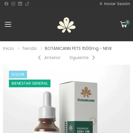
Iniciar Sesión
0
Toggle mobile menu
Inicio
Tienda
BOTANICANN PETS 1500mg - NEW
Anterior
Siguiente
DOLOR
BIENESTAR GENERAL