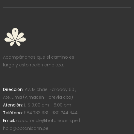
Acompáñanos que el camino es
largo y esto recién empieza.
Dirección:
Av. Michael Faraday 601,
Ate, Lima (Almacén - previa cita)
Atención:
L-S 9:00 am - 6:00 pm
Teléfono:
984 783 981 | 980 744 644
Email:
c.bouroncle@botanicann.pe |
hola@botanicann.pe