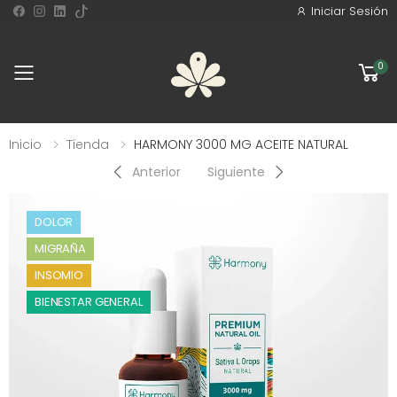
Iniciar Sesión
0
Toggle mobile menu
Inicio
Tienda
HARMONY 3000 MG ACEITE NATURAL
Anterior
Siguiente
DOLOR
MIGRAÑA
INSOMIO
BIENESTAR GENERAL