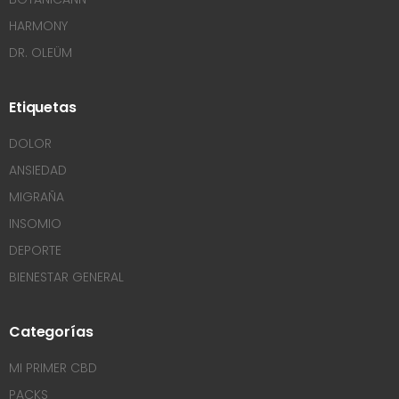
HARMONY
DR. OLEÜM
Etiquetas
DOLOR
ANSIEDAD
MIGRAÑA
INSOMIO
DEPORTE
BIENESTAR GENERAL
Categorías
MI PRIMER CBD
PACKS