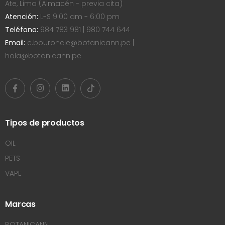
Ate, Lima (Almacén - previa cita)
Atención:
L-S 9:00 am - 6:00 pm
Teléfono:
984 783 981 | 980 744 644
Email:
c.bouroncle@botanicann.pe |
hola@botanicann.pe
Tipos de productos
OIL
PETS
VAPE
Marcas
BOTANICANN