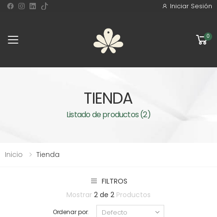
Iniciar Sesión
0
Toggle mobile menu
TIENDA
Listado de productos (2)
Inicio
Tienda
FILTROS
Mostrar
2 de 2
Productos
Ordenar por: