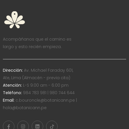
Acompáñanos que el camino es
largo y esto recién empieza.
Dirección:
Av. Michael Faraday 601,
Ate, Lima (Almacén - previa cita)
Atención:
L-S 9:00 am - 6:00 pm
Teléfono:
984 783 981 | 980 744 644
Email:
c.bouroncle@botanicann.pe |
hola@botanicann.pe