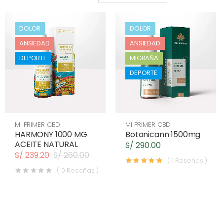
DOLOR
DOLOR
ANSIEDAD
ANSIEDAD
DEPORTE
MIGRAÑA
INSOMIO
DEPORTE
MI PRIMER CBD
MI PRIMER CBD
HARMONY 1000 MG
Botanicann 1500mg
ACEITE NATURAL
S/ 290.00
S/ 239.20
S/ 260.00
( 1 Reseñas )
( 0 Reseñas )