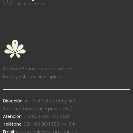
Al suscribirte
Acompáñanos que el camino es
largo y esto recién empieza.
Dirección:
Av. Michael Faraday 601,
Ate, Lima (Almacén - previa cita)
Atención:
L-S 9:00 am - 6:00 pm
Teléfono:
984 783 981 | 980 744 644
Email:
c.bouroncle@botanicann.pe |