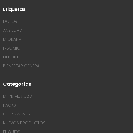
Etiquetas
DOLOR
ANSIEDAD
MIGRAÑA
INSOMIO
DEPORTE
BIENESTAR GENERAL
Categorías
MI PRIMER CBD
PACKS
OFERTAS WEB
NUEVOS PRODUCTOS
ELIQUIDS