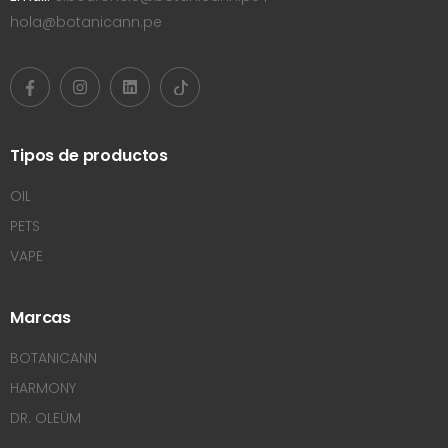
hola@botanicann.pe
Tipos de productos
OIL
PETS
VAPE
Marcas
BOTANICANN
HARMONY
DR. OLEÜM