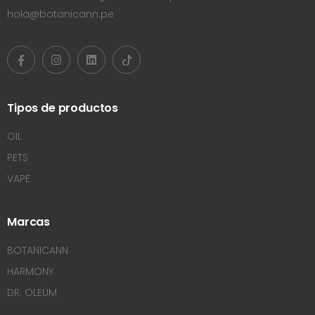
hola@botanicann.pe
Tipos de productos
OIL
PETS
VAPE
Marcas
BOTANICANN
HARMONY
DR. OLEÜM