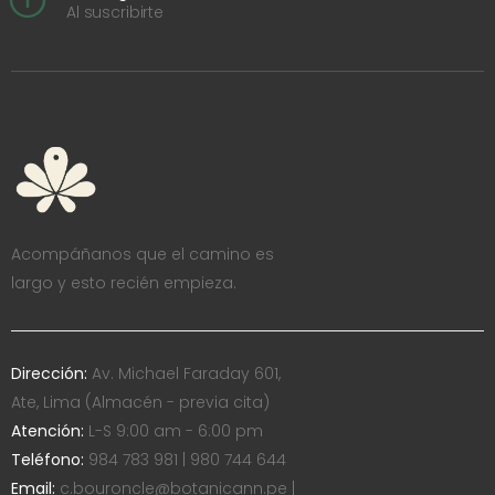
Al suscribirte
Acompáñanos que el camino es
largo y esto recién empieza.
Dirección:
Av. Michael Faraday 601,
Ate, Lima (Almacén - previa cita)
Atención:
L-S 9:00 am - 6:00 pm
Teléfono:
984 783 981 | 980 744 644
Email:
c.bouroncle@botanicann.pe |