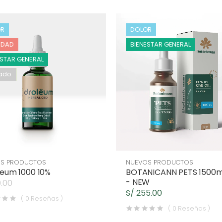
OR
DOLOR
EDAD
BIENESTAR GENERAL
ESTAR GENERAL
AÑA
ado
S PRODUCTOS
NUEVOS PRODUCTOS
leum 1000 10%
BOTANICANN PETS 1500
- NEW
0.00
S/ 255.00
( 0 Reseñas )
( 0 Reseñas )