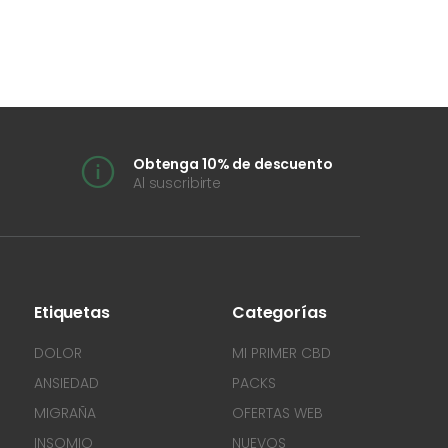
Obtenga 10% de descuento
Al suscribirte
Etiquetas
Categorías
DOLOR
MI PRIMER CBD
ANSIEDAD
PACKS
MIGRAÑA
OFERTAS WEB
INSOMIO
NUEVOS