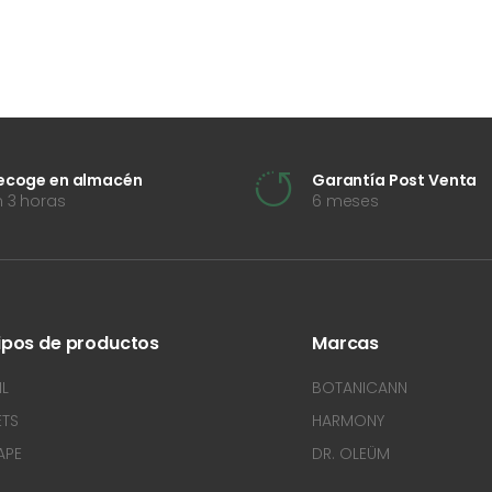
ecoge en almacén
Garantía Post Venta
n 3 horas
6 meses
ipos de productos
Marcas
IL
BOTANICANN
ETS
HARMONY
APE
DR. OLEÜM