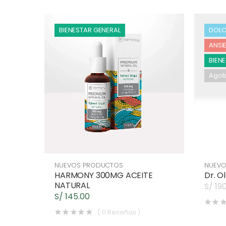
BIENESTAR GENERAL
DOL
ANSI
BIEN
MIGR
Agot
NUEVOS PRODUCTOS
NUEVO
HARMONY 300MG ACEITE
Dr. O
NATURAL
S/ 19
S/ 145.00
( 0 Reseñas )