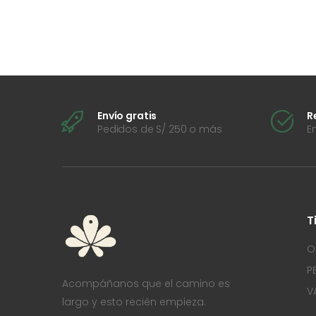
Envío gratis
R
Pedidos de S/ 250 o más
E
T
O
P
Acompáñanos que el camino es
V
largo y esto recién empieza.