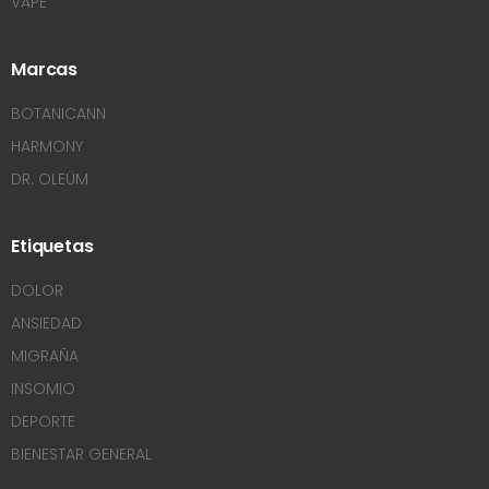
VAPE
Marcas
BOTANICANN
HARMONY
DR. OLEÜM
Etiquetas
DOLOR
ANSIEDAD
MIGRAÑA
INSOMIO
DEPORTE
BIENESTAR GENERAL