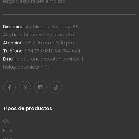
largo y esto recién empieza.
Dirección:
Av. Michael Faraday 601,
Ate, Lima (Almacén - previa cita)
Atención:
L-S 9:00 am - 6:00 pm
Teléfono:
984 783 981 | 980 744 644
Email:
c.bouroncle@botanicann.pe |
hola@botanicann.pe
Tipos de productos
OIL
PETS